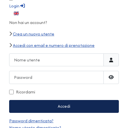
Login
Seleziona la tua lingua
Non hai un account?
Crea un nuovo utente
Accedi con email e numero di prenotazione
Nome utente
Password
Mostra 
Ricordami
Accedi
Password dimenticata?
Nome utente dimenticato?