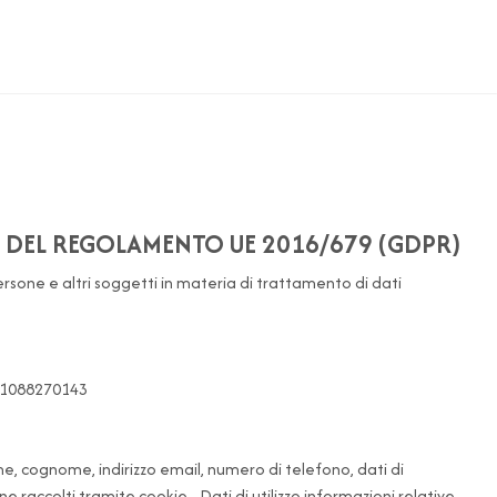
14 DEL REGOLAMENTO UE 2016/679 (GDPR)
 persone e altri soggetti in materia di trattamento di dati
 01088270143
me, cognome, indirizzo email, numero di telefono, dati di
e raccolti tramite cookie.- Dati di utilizzo informazioni relative