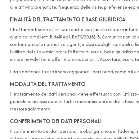
alle attività prenotate, frequenza delle visite, preferenze espr
FINALITÀ DEL TRATTAMENTO E BASE GIURIDICA
I trattamenti sono effettuati anche con l’ausilio di mezzi inform
giuridica: art 6 lett. B delReg UE 679/2016). B. Comunicazioni di
conformarsi alle normative vigenti, inclusi obblighi contabili e f
l’utilizzo del sito e migliorare l’offerta di servizi, base giuridi
inviare newsletter e offerte promozionali. F. Accertare, esercitar
I dati personali trattati sono aggiornati, pertinenti, completi e
MODALITÀ DEL TRATTAMENTO
Il trattamento dei dati personali viene effettuato con l’utilizz
pericolo di accessi abusivi, furti o manomissioni dei dati stessi
stessoregolamento.
CONFERIMENTO DEI DATI PERSONALI
Il conferimento dei dati personali è obbligatorio per l’adempi
di foto e video sul sito internet e sui social network della I