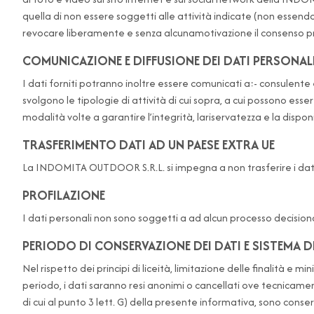
quella di non essere soggetti alle attività indicate (non essen
revocare liberamente e senza alcunamotivazione il consenso presta
COMUNICAZIONE E DIFFUSIONE DEI DATI PERSONAL
I dati forniti potranno inoltre essere comunicati a:- consulente
svolgono le tipologie di attività di cui sopra, a cui possono esser
modalità volte a garantire l’integrità, lariservatezza e la disponi
TRASFERIMENTO DATI AD UN PAESE EXTRA UE
La INDOMITA OUTDOOR S.R.L. si impegna a non trasferire i dati p
PROFILAZIONE
I dati personali non sono soggetti a ad alcun processo decision
PERIODO DI CONSERVAZIONE DEI DATI E SISTEMA D
Nel rispetto dei principi di liceità, limitazione delle finalità e m
periodo, i dati saranno resi anonimi o cancellati ove tecnicamen
di cui al punto 3 lett. G) della presente informativa, sono cons