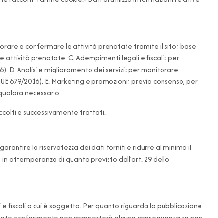
aborare e confermare le attività prenotate tramite il sito: base
e attività prenotate. C. Adempimenti legali e fiscali: per
16). D. Analisi e miglioramento dei servizi: per monitorare
l Reg UE 679/2016). E. Marketing e promozioni: previo consenso, per
, qualora necessario.
accolti e successivamente trattati.
antire la riservatezza dei dati forniti e ridurre al minimo il
 e in ottemperanza di quanto previsto dall’art. 29 dello
 fiscali a cui è soggetta. Per quanto riguarda la pubblicazione
l mancato conferimento non comporterà alcuna conseguenza se non