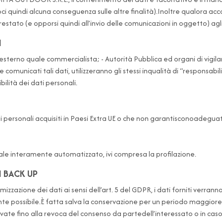
doci quindi alcuna conseguenza sulle altre finalità).Inoltre qualora
to (e opporsi quindi all’invio delle comunicazioni in oggetto) agli in
I
 esterno quale commercialista; - Autorità Pubblica ed organi di vigil
e comunicati tali dati, utilizzeranno gli stessi inqualità di “responsab
bilità dei dati personali.
ersonali acquisiti in Paesi Extra UE o che non garantisconoadeguate 
ale interamente automatizzato, ivi compresa la profilazione.
I BACK UP
inimizzazione dei dati ai sensi dell’art. 5 del GDPR, i dati forniti verra
te possibile.È fatta salva la conservazione per un periodo maggiore i
ervate fino alla revoca del consenso da partedell’interessato o in cas