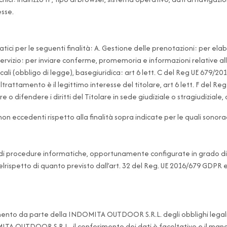
esse.
atici per le seguenti finalità: A. Gestione delle prenotazioni: per el
 servizio: per inviare conferme, promemoria e informazioni relative all
iscali (obbligo di legge), basegiuridica: art 6 lett. C del Reg UE 679/20
ca deltrattamento è il legittimo interesse del titolare, art 6 lett. F de
e o difendere i diritti del Titolare in sede giudiziale o stragiudiziale
 non eccedenti rispetto alla finalità sopra indicate per le quali sonor
o di procedure informatiche, opportunamente configurate in grado digar
, nelrispetto di quanto previsto dall’art. 32 del Reg. UE 2016/679 GDPR
mento da parte della INDOMITA OUTDOOR S.R.L. degli obblighi legali e
NDOMITA OUTDOOR S.R.L., il conferimento dei dati è facoltativo e i