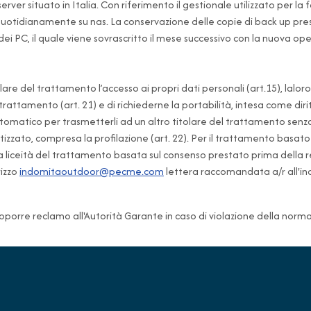
er situato in Italia. Con riferimento il gestionale utilizzato per la f
uotidianamente su nas. La conservazione delle copie di back up prese
 dei PC, il quale viene sovrascritto il mese successivo con la nuova op
are del trattamento l’accesso ai propri dati personali (art.15), laloro r
rotrattamento (art. 21) e di richiederne la portabilità, intesa come dir
matico per trasmetterli ad un altro titolare del trattamento senzaimp
ato, compresa la profilazione (art. 22). Per il trattamento basato in t
 liceità del trattamento basata sul consenso prestato prima della rev
rizzo
indomitaoutdoor@pecme.com
lettera raccomandata a/r all'in
 proporre reclamo all'Autorità Garante in caso di violazione della norm