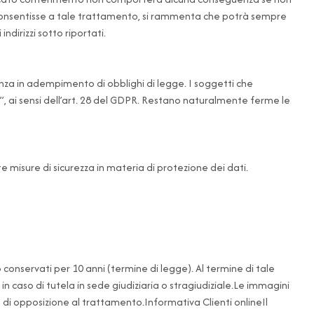
 acconsentisse a tale trattamento, si rammenta che potrà sempre
dirizzi sotto riportati.
anza in adempimento di obblighi di legge. I soggetti che
ili”, ai sensi dell’art. 28 del GDPR. Restano naturalmente ferme le
misure di sicurezza in materia di protezione dei dati.
nno conservati per 10 anni (termine di legge). Al termine di tale
n caso di tutela in sede giudiziaria o stragiudiziale.Le immagini
o di opposizione al trattamento.Informativa Clienti onlineIl