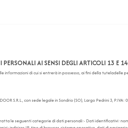
 PERSONALI AI SENSI DEGLI ARTICOLI 13 E 
lle informazioni di cui si entrerà in possesso, ai fini della tuteladelle
OOR S.R.L., con sede legale in Sondrio (SO), Largo Pedrini 3, P.IVA:
atta le seguenti categorie di dati personali:- Dati identificativi: no
ci: indirizzo IP, tipo di browser, sistema operativo, dati di navigazion