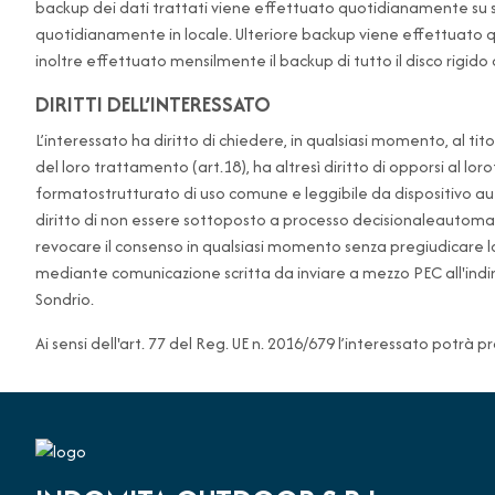
backup dei dati trattati viene effettuato quotidianamente su serv
quotidianamente in locale. Ulteriore backup viene effettuato q
inoltre effettuato mensilmente il backup di tutto il disco rigido
DIRITTI DELL’INTERESSATO
L’interessato ha diritto di chiedere, in qualsiasi momento, al titol
del loro trattamento (art.18), ha altresì diritto di opporsi al lo
formatostrutturato di uso comune e leggibile da dispositivo auto
diritto di non essere sottoposto a processo decisionaleautomatizz
revocare il consenso in qualsiasi momento senza pregiudicare la
mediante comunicazione scritta da inviare a mezzo PEC all'indi
Sondrio.
Ai sensi dell'art. 77 del Reg. UE n. 2016/679 l’interessato potrà