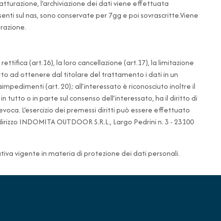
atturazione, l'archiviazione dei dati viene effettuata
nti sul nas, sono conservate per 7gg e poi sovrascritte.Viene
erazione.
ettifica (art.16), la loro cancellazione (art.17), la limitazione
itto ad ottenere dal titolare del trattamento i dati in un
edimenti (art. 20); all’interessato è riconosciuto inoltre il
utto o in parte sul consenso dell’interessato, ha il diritto di
oca. L'esercizio dei premessi diritti può essere effettuato
dirizzo INDOMITA OUTDOOR S.R.L., Largo Pedrini n. 3 - 23100
ativa vigente in materia di protezione dei dati personali.