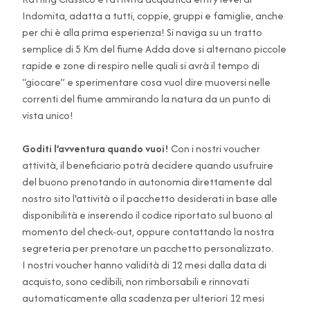
Indomita, adatta a tutti, coppie, gruppi e famiglie, anche
per chi è alla prima esperienza! Si naviga su un tratto
semplice di 5 Km del fiume Adda dove si alternano piccole
rapide e zone di respiro nelle quali si avrà il tempo di
“giocare” e sperimentare cosa vuol dire muoversi nelle
correnti del fiume ammirando la natura da un punto di
vista unico!
Goditi l’avventura quando vuoi!
Con i nostri voucher
attività, il beneficiario potrà decidere quando usufruire
del buono prenotando in autonomia direttamente dal
nostro sito l'attività o il pacchetto desiderati in base alle
disponibilità e inserendo il codice riportato sul buono al
momento del check-out, oppure contattando la nostra
segreteria per prenotare un pacchetto personalizzato.
I nostri voucher hanno validità di 12 mesi dalla data di
acquisto, sono cedibili, non rimborsabili e rinnovati
automaticamente alla scadenza per ulteriori 12 mesi